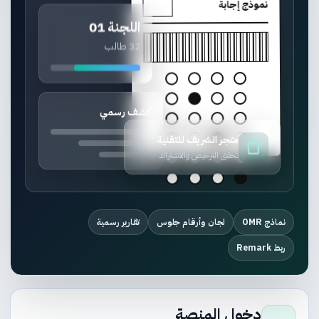
نموذج إجابة
اللجنة 01
32 طالب
كشف رسمي
متجر الشريف للتقنية
تحقق الترخيص والاشتراك
نماذج OMR
لجان وأرقام جلوس
تقارير رسمية
ربط Remark
دخول المنصة